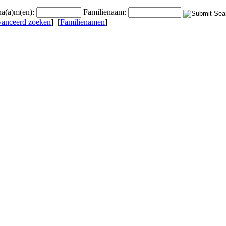
a(a)m(en):
Familienaam:
anceerd zoeken
] [
Familienamen
]