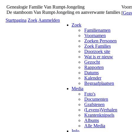
Genealogie
Familie
Van Rumpt-Jongeling
Voorn
De stamboom Van Rumpt-Jongeling en aanverwante families
[
Geav
Startpagina
Zoek
Aanmelden
Zoek
Familienamen
Voornamen
Zoeken Personen
Zoek Families
Doorzoek site
Wat is er nieuw
Gezocht
Rapporten
Datums
Kalender
Begraafplaatsen
Media
Foto's
Documenten
Grafstenen
(Levens)Verhalen
Krantenknipsels
Albums
Alle Media
Info