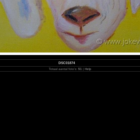
DSC01874
Totaal aantal foto's:
51
|
Help