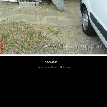
DSC01588
Totaal aantal foto's:
62
|
Help