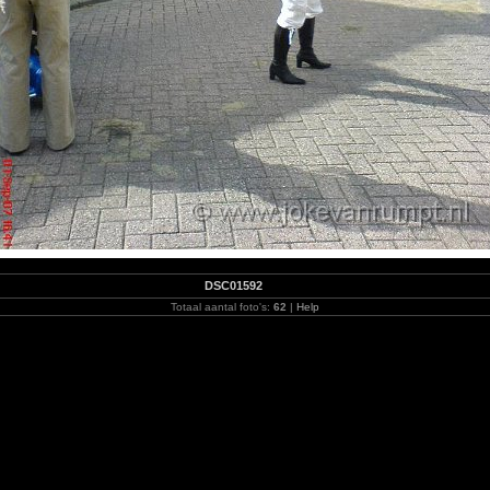
DSC01592
Totaal aantal foto's:
62
|
Help